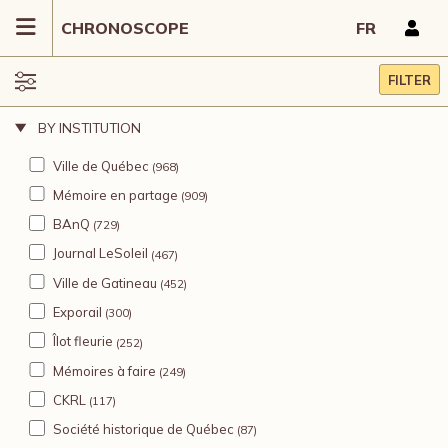
CHRONOSCOPE
FR
FILTER
BY INSTITUTION
Ville de Québec
(968)
Mémoire en partage
(909)
BAnQ
(729)
Journal LeSoleil
(467)
Ville de Gatineau
(452)
Exporail
(300)
Îlot fleurie
(252)
Mémoires à faire
(249)
CKRL
(117)
Société historique de Québec
(87)