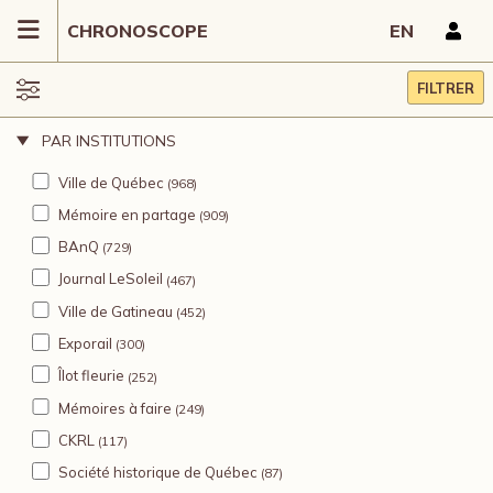
CHRONOSCOPE
EN
FILTRER
PAR INSTITUTIONS
Ville de Québec
(968)
Mémoire en partage
(909)
BAnQ
(729)
Journal LeSoleil
(467)
Ville de Gatineau
(452)
Exporail
(300)
Îlot fleurie
(252)
Mémoires à faire
(249)
CKRL
(117)
Société historique de Québec
(87)