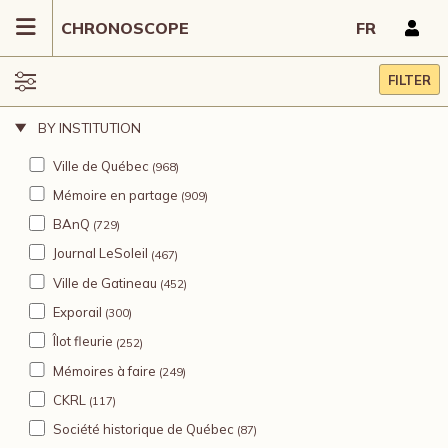
CHRONOSCOPE
FR
FILTER
BY INSTITUTION
Ville de Québec
(968)
Mémoire en partage
(909)
BAnQ
(729)
Journal LeSoleil
(467)
Ville de Gatineau
(452)
Exporail
(300)
Îlot fleurie
(252)
Mémoires à faire
(249)
CKRL
(117)
Société historique de Québec
(87)