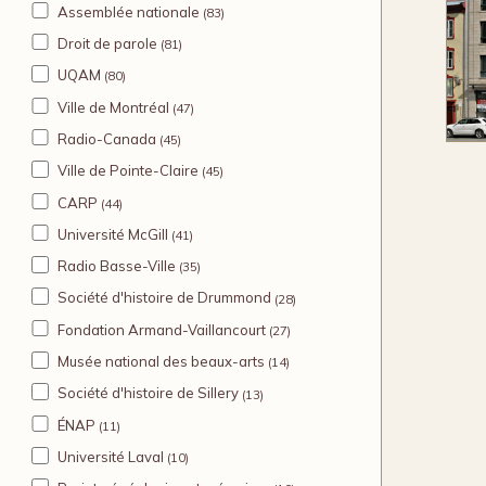
Assemblée nationale
(83)
red
imm
Droit de parole
(81)
ou 
L
UQAM
(80)
re
Ville de Montréal
(47)
d
mome
Radio-Canada
(45)
à 
Ville de Pointe-Claire
(45)
l’é
CARP
(44)
Université McGill
(41)
Radio Basse-Ville
(35)
Société d'histoire de Drummond
(28)
Fondation Armand-Vaillancourt
(27)
Musée national des beaux-arts
(14)
Société d'histoire de Sillery
(13)
ÉNAP
(11)
Université Laval
(10)