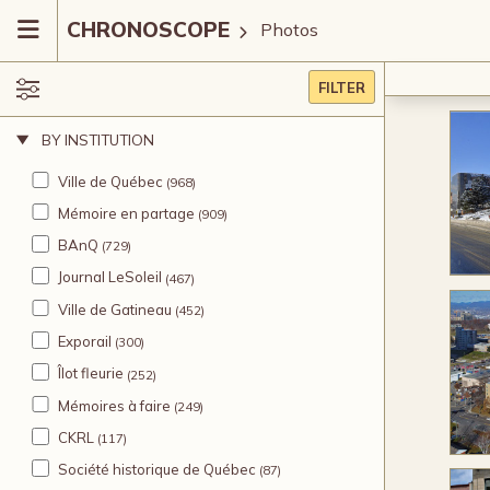
CHRONOSCOPE
Photos
FILTER
BY INSTITUTION
Ville de Québec
(968)
Mémoire en partage
(909)
m
BAnQ
(729)
sta
Journal LeSoleil
(467)
é
Ville de Gatineau
(452)
Exporail
(300)
Au
Îlot fleurie
(252)
pag
Mémoires à faire
(249)
bât
un
CKRL
(117)
pré
Société historique de Québec
cent
(87)
le 