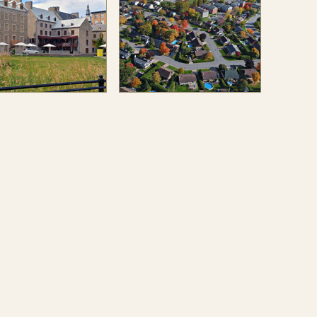
Journal LeSoleil
Journal LeSoleil
e, en 2018. Moins laid,
de décalage horaire
s encore et toujours
perpétuel?
surdimensionné.
udra attendre 1987 pour
Aujourd’hui, les arbres ont
 la rebaptise «place de
poussé. Quelques immeubles
OPEN
OPEN
». Par la suite, la place
à logements se sont ajoutés.
 l’attention à cause de la
Le long du boulevard Louis-
ence d’une œuvre d’art
XIV, les commerces se sont
forme de grand cube
multipliés. Le développement
 Dialogue avec l’histoire.
se poursuit, encore et
e en 2015, l’œuvre mal-
toujours, mais beaucoup plus
mée a finalement été
loin...
nstruite près du Grand
e. Entretemps, la place
aris a été réaménagée
ur en faire une place
blique conviviale». À
e pour les passants de
endre ce que cela veut
dire, au juste…