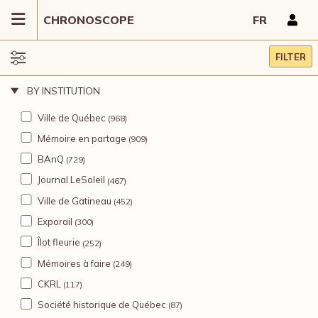
CHRONOSCOPE
FR
FILTER
BY INSTITUTION
Ville de Québec
(968)
Mémoire en partage
(909)
BAnQ
(729)
Journal LeSoleil
(467)
Ville de Gatineau
(452)
Exporail
(300)
Îlot fleurie
(252)
Mémoires à faire
(249)
CKRL
(117)
Société historique de Québec
(87)