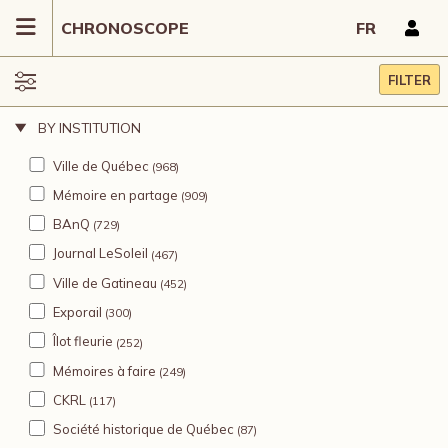
CHRONOSCOPE
FR
FILTER
BY INSTITUTION
Ville de Québec
(968)
Mémoire en partage
(909)
BAnQ
(729)
Journal LeSoleil
(467)
Ville de Gatineau
(452)
Exporail
(300)
Îlot fleurie
(252)
Mémoires à faire
(249)
CKRL
(117)
Société historique de Québec
(87)