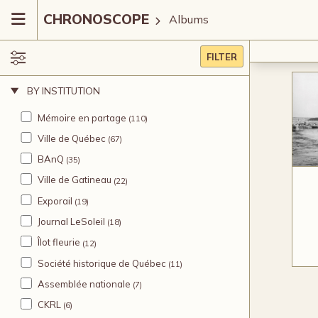
CHRONOSCOPE
Albums
FILTER
BY INSTITUTION
Mémoire en partage
(110)
Ville de Québec
(67)
BAnQ
(35)
Ville de Gatineau
(22)
Exporail
(19)
Journal LeSoleil
(18)
Îlot fleurie
(12)
Société historique de Québec
(11)
Assemblée nationale
(7)
CKRL
(6)