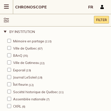
CHRONOSCOPE
FR
FILTER
BY INSTITUTION
Mémoire en partage
(110)
Ville de Québec
(67)
BAnQ
(35)
Ville de Gatineau
(22)
Exporail
(19)
Journal LeSoleil
(18)
Îlot fleurie
(12)
Société historique de Québec
(11)
Assemblée nationale
(7)
CKRL
(6)