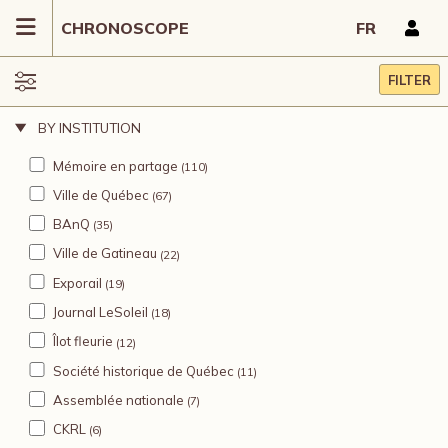
CHRONOSCOPE
FR
FILTER
BY INSTITUTION
Mémoire en partage
(110)
Ville de Québec
(67)
BAnQ
(35)
Ville de Gatineau
(22)
Exporail
(19)
Journal LeSoleil
(18)
Îlot fleurie
(12)
Société historique de Québec
(11)
Assemblée nationale
(7)
CKRL
(6)