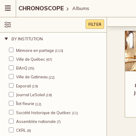
CHRONOSCOPE
Albums
FILTER
BY INSTITUTION
Mémoire en partage
(110)
Ville de Québec
(67)
BAnQ
(35)
Ville de Gatineau
(22)
Exporail
(19)
Journal LeSoleil
(18)
Îlot fleurie
(12)
Société historique de Québec
(11)
Assemblée nationale
(7)
CKRL
(6)