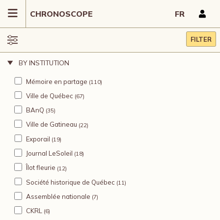
CHRONOSCOPE
FR
FILTER
BY INSTITUTION
Mémoire en partage
(110)
Ville de Québec
(67)
BAnQ
(35)
Ville de Gatineau
(22)
Exporail
(19)
Journal LeSoleil
(18)
Îlot fleurie
(12)
Société historique de Québec
(11)
Assemblée nationale
(7)
CKRL
(6)