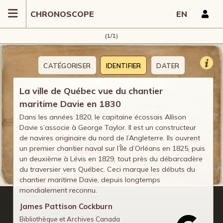
CHRONOSCOPE
EN
(1/1)
CATÉGORISER
IDENTIFIER
DATER
LOCALISER
COMMENTER
La ville de Québec vue du chantier
maritime Davie en 1830
Dans les années 1820, le capitaine écossais Allison
Davie s’associe à George Taylor. Il est un constructeur
de navires originaire du nord de l’Angleterre. Ils ouvrent
un premier chantier naval sur l’Île d’Orléans en 1825, puis
un deuxième à Lévis en 1829, tout près du débarcadère
du traversier vers Québec. Ceci marque les débuts du
chantier maritime Davie, depuis longtemps
mondialement reconnu.
James Pattison Cockburn
Bibliothèque et Archives Canada